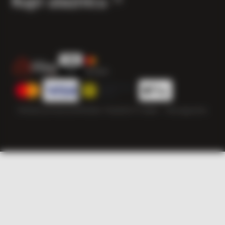
Kupi ulaznicu
Politika privatnosti
Politika “kolačića”
© 2026 — Herzegowine