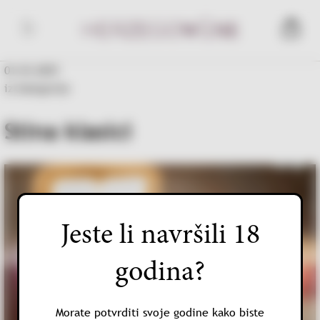
Skip
to
Herzegowine
content
01.03.2025
iz kategorije
Stina klasici
Jeste li navršili 18
godina?
Morate potvrditi svoje godine kako biste