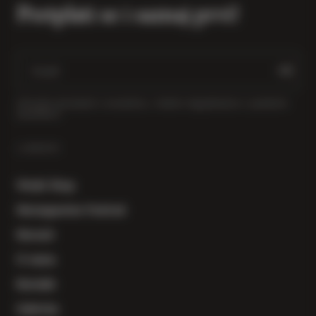
Pretplati se i saznaj prvi!
Primajte obavijesti o novostima, vinskim događanjima i posebnim
ponudama.
LINKOVI
Vinski Shop
Herzegowine Festival
Novosti
O nama
Kontakt
Galerija