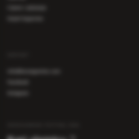
Cijene i plaćanje
Uvjeti kupovine
KONTAKT
info@herzegowine.com
Facebook
Instagram
HERZEGOWINE FESTIVAL 2026