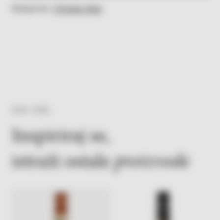
IGT
Kategorija:
Crvena vina
količina
VIDI VIŠE
Inspiriraj se,
istraži ostale
proizvode