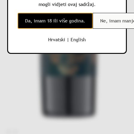
mogli vidjeti ovaj sadržaj.
Da, imam 18 ili više godina.
Ne, imam manje
Hrvatski
|
English
1 · 1