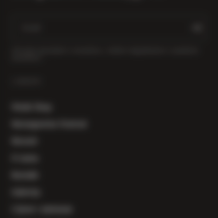
Primajte obavijesti o novostima, vinskim događanjima i posebnim
ponudama.
LINKOVI
Vinski Shop
Herzegowine Festival
Novosti
O nama
Kontakt
Galerija
Cijene i plaćanje