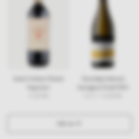
Santa Cristina Chianti
Zorzettig Cabernet
Superiore
Sauvignon Friuli DOC
33,00
KM
0.75 l /
35,00
KM
Vidi sve