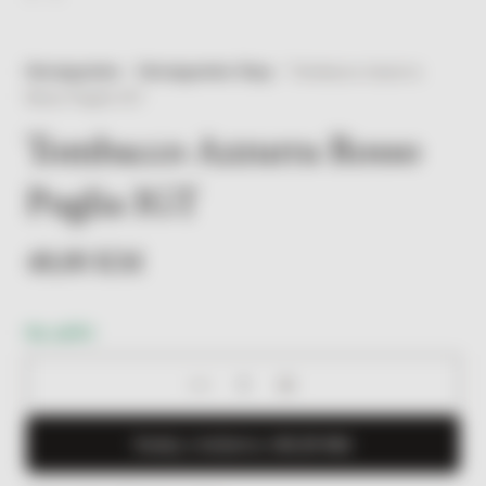
Herzegowine
/
Herzegowine Shop
/
Tombacco Azzurra
Rosso Puglia IGT
Tombacco Azzurra Rosso
Puglia IGT
48,00
KM
Na zalihi
Tombacco
Azzurra
Rosso
Dodaj u košaricu (
48,00
KM
)
Puglia