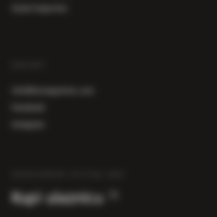
Uvjeti kupovine
KONTAKT
info@herzegowine.com
Facebook
Instagram
HERZEGOWINE FESTIVAL 2026
Kupi ulaznicu