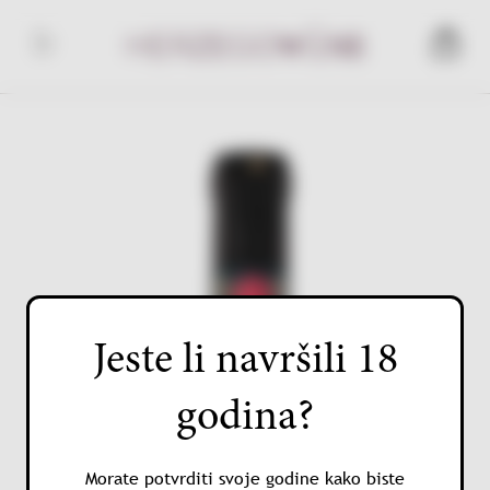
Skip
to
Herzegowine
content
Jeste li navršili 18
godina?
Morate potvrditi svoje godine kako biste