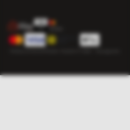
Politika privatnosti
Politika “kolačića”
© 2026 — Herzegowine