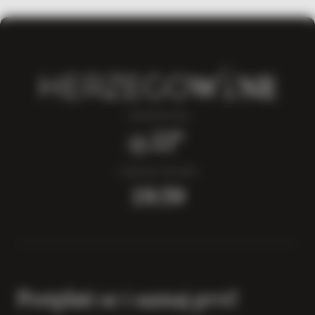
TEMPERATURA
22°
LOKALNO VRIJEME
19:59
Pretplati se i saznaj prvi!