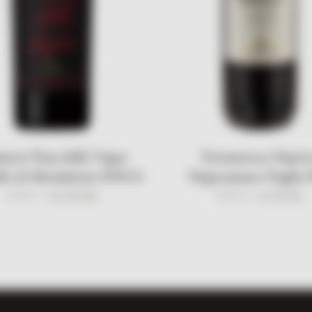
inori Pian delle Vigne
Tormaresca Nepri
llo di Montalcino DOCG
Negroamaro Puglia 
0.75 l /
165,00
KM
0.75 l /
27,00
KM