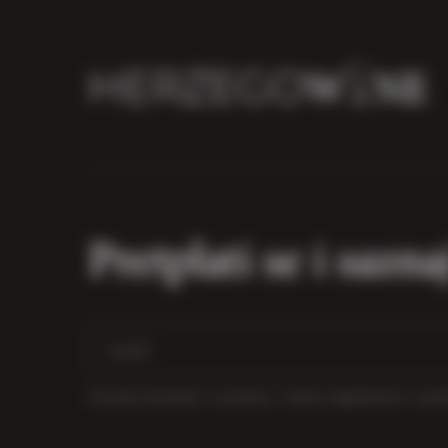
Pretplati se i sazna
Primajte obavijesti o novostima, vinskim događanjima i po