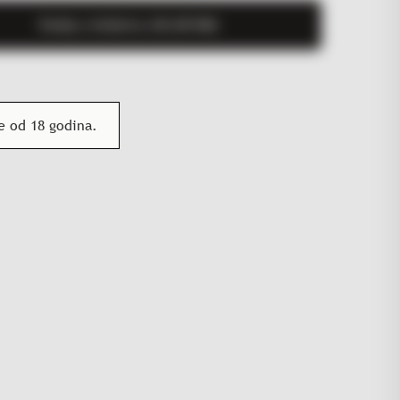
Dodaj u košaricu (
65,00
KM
)
 od 18 godina.