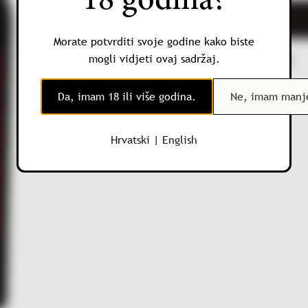
18 godina?
Antinori
Pian
Morate potvrditi svoje godine kako biste
delle
Kategorija:
Crvena vina
mogli vidjeti ovaj sadržaj.
Vigne
Rosso
Da, imam 18 ili više godina.
Ne, imam manje
di
Montalcino
DOC
Hrvatski
|
English
količina