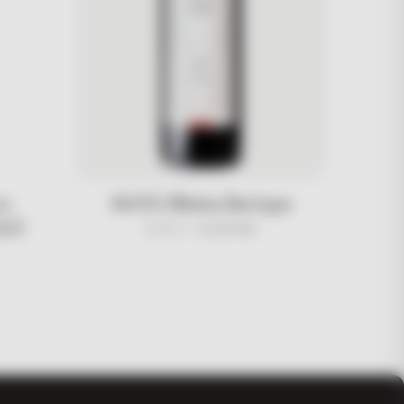
ca
MATA Blatina Barrique
IGT
0.75 l /
24,00
KM