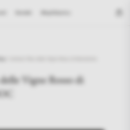
sti
Kontakt
#KupiUlaznicu
hop
/
Antinori Pian delle Vigne Rosso di Montalcino
delle Vigne Rosso di
DOC