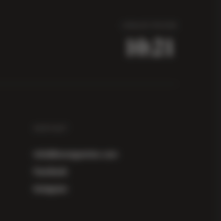
LOKALNO VRIJEME
10:21
KONTAKT
info@herzegowine.com
Facebook
Instagram