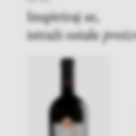
VIDI VIŠE
Inspiriraj se,
istraži ostale
proiz