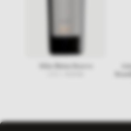
Milas Blatina Reserva
Ant
0.75 l /
49,00
KM
Brune