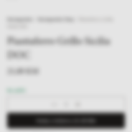
Herzegowine
/
Herzegowine Shop
/
Piantaferro Grillo
Sicilia DOC
Piantaferro Grillo Sicilia
DOC
21,00
KM
Na zalihi
Piantaferro
Grillo
Sicilia
Dodaj u košaricu (
21,00
KM
)
DOC