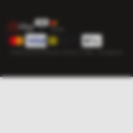
Politika privatnosti
Politika “kolačića”
© 2026 — Herzegowine