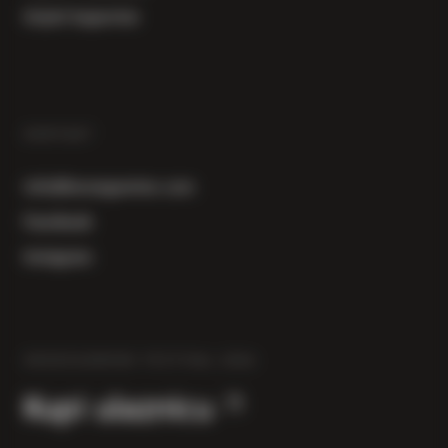
Uvjeti kupovine
KONTAKT
info@herzegowine.com
Facebook
Instagram
HERZEGOWINE FESTIVAL 2026
Kupi ulaznicu