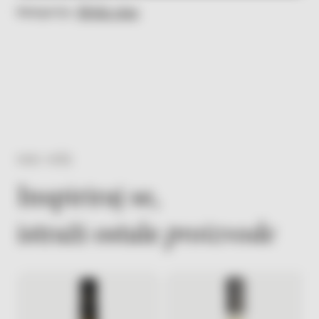
količina
Kategorija:
Bijela vina
VIDI VIŠE
Inspiriraj se,
istraži ostale
proizvode