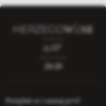
TEMPERATURA
22°
LOKALNO VRIJEME
20:20
Pretplati se i saznaj prvi!