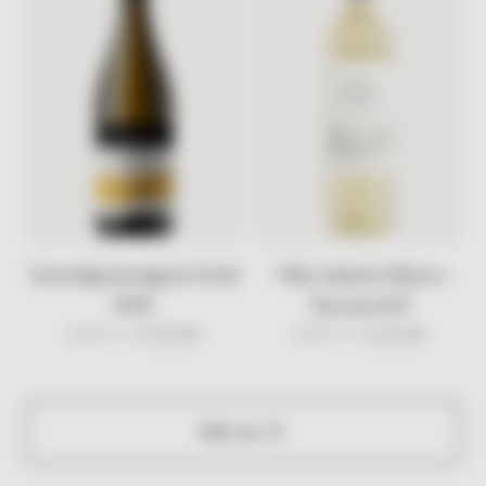
Zorzettig Sauvignon Friuli
Villa Antinori Bianco
DOC
Toscana IGT
0.75 l /
37,00
KM
0.75 l /
33,00
KM
Vidi sve