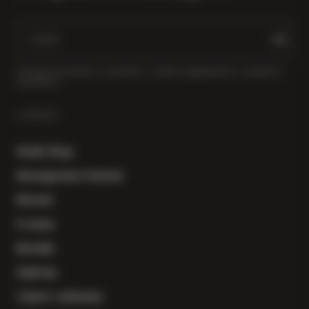
Primajte obavijesti o novostima, vinskim događanjima i posebnim
ponudama.
LINKOVI
Vinski Shop
Herzegowine Festival
Novosti
O nama
Kontakt
Galerija
Cijene i plaćanje