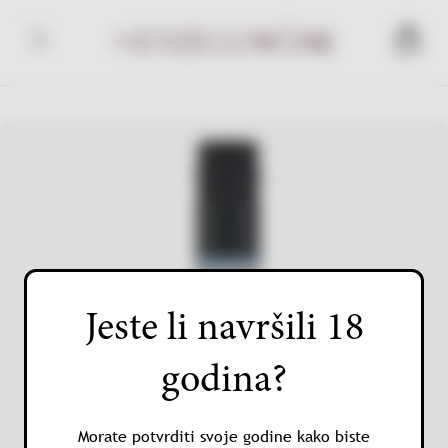
Skip
to
Herzegowine
content
Jeste li navršili 18
godina?
Morate potvrditi svoje godine kako biste