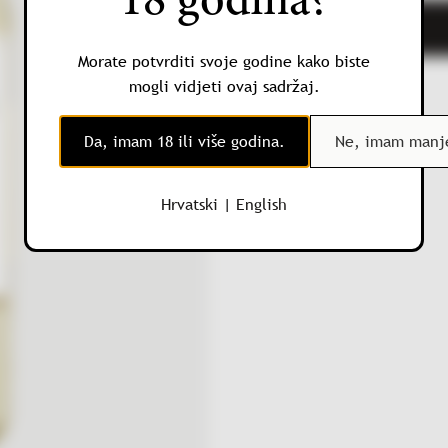
18 godina?
Santa
Cristina
Morate potvrditi svoje godine kako biste
Campogrande
Kategorija:
Bijela vina
mogli vidjeti ovaj sadržaj.
Orvieto
Classico
Da, imam 18 ili više godina.
Ne, imam manje
DOC
količina
Hrvatski
|
English