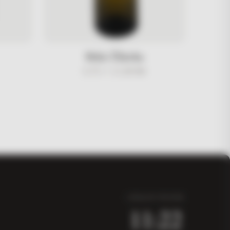
Brkić Žilavka
0.75 l /
21,00
KM
LOKALNO VRIJEME
11:22