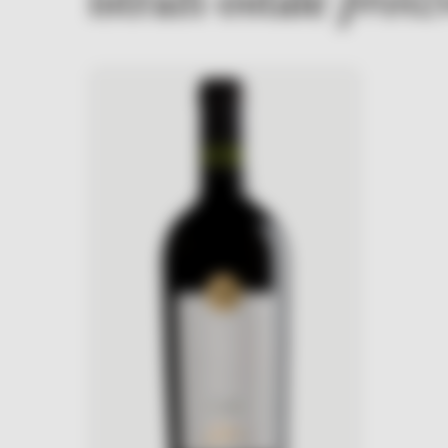
istraži ostale
proiz