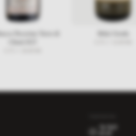
acco Pecorino Terre di
Brkić Greda
Chieti IGT
0.75 l /
32,00
KM
0.75 l /
28,00
KM
TEMPERATURA
22°