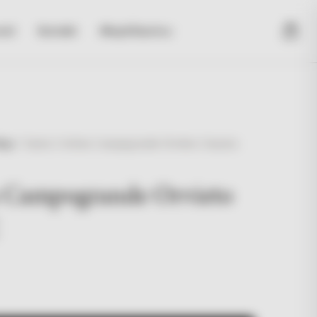
sti
Kontakt
#KupiUlaznicu
hop
/
Santa Cristina Campogrande Orvieto Classico
a Campogrande Orvieto