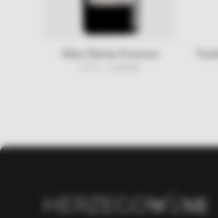
Milas Žilavka Premium
Tomb
0.75 l /
33,00
KM