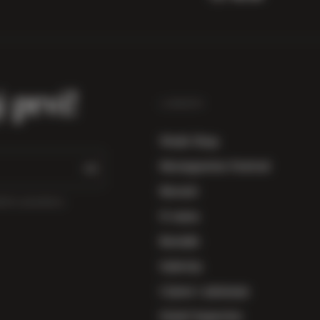
j prvi!
LINKOVI
Vinski Shop
Herzegowine Festival
Novosti
sebnim ponudama.
O nama
Kontakt
Galerija
Cijene i plaćanje
Uvjeti kupovine