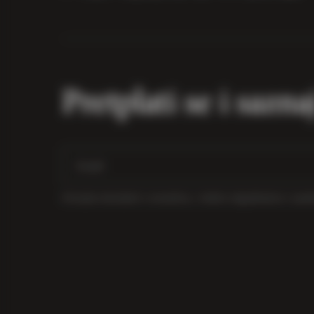
Pretplati se i sazna
Primajte obavijesti o novostima, vinskim događanjima i po