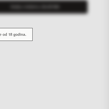
Dodaj u košaricu (
26,00
KM
)
 od 18 godina.