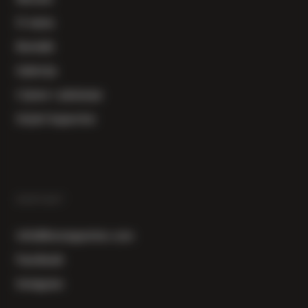
O nama
Kontakt
Galerija
Cijene i plaćanje
Uvjeti kupovine
KONTAKT
info@herzegowine.com
Facebook
Instagram