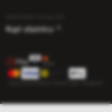
HERZEGOWINE FESTIVAL 2026
Kupi ulaznicu
Politika privatnosti
Politika “kolačića”
© 2026 — Herzegowine