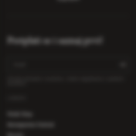
Pretplati se i saznaj prvi!
Primajte obavijesti o novostima, vinskim događanjima i posebnim
ponudama.
LINKOVI
Vinski Shop
Herzegowine Festival
Novosti