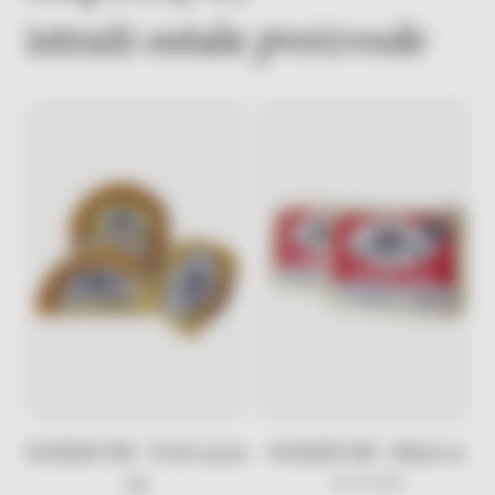
istraži ostale
proizvode
RAMSKI SIR - Tvrdi masni
RAMSKI SIR - Mladi sir
26,50
KM
sir