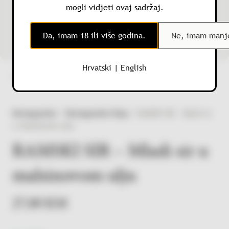
mogli vidjeti ovaj sadržaj.
Da, imam 18 ili više godina.
Ne, imam manje
Hrvatski
|
English
1 · 1
Herzegowine
/
Herzegowine Shop
/
RAMSKI SIR – Mladi sir
u malsinovom ulju
RAMSKI SIR – Mladi sir u
malsinovom ulju
27,00
KM