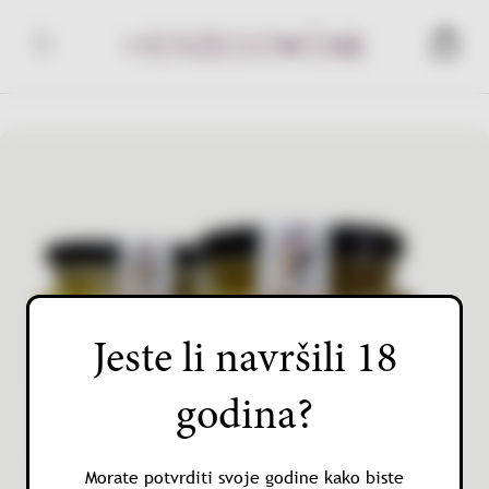
Skip
to
Herzegowine
content
Jeste li navršili 18
godina?
Morate potvrditi svoje godine kako biste