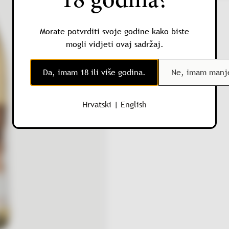
18 godina?
del
Kategorija:
Bijela vina
Beneventano
IGT
Morate potvrditi svoje godine kako biste
količina
mogli vidjeti ovaj sadržaj.
Da, imam 18 ili više godina.
Ne, imam manje
Hrvatski
|
English