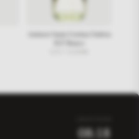
Antinori Santa Cristina Umbria
IGT Bianco
0.75 l /
23,50
KM
LOKALNO VRIJEME
08:18