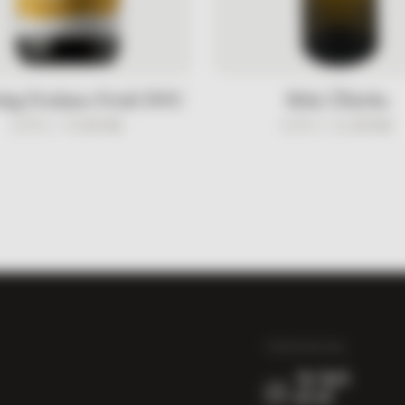
tig Friulano Friuli DOC
Brkić Žilavka
0.75 l /
37,00
KM
0.75 l /
21,00
KM
TEMPERATURA
22°