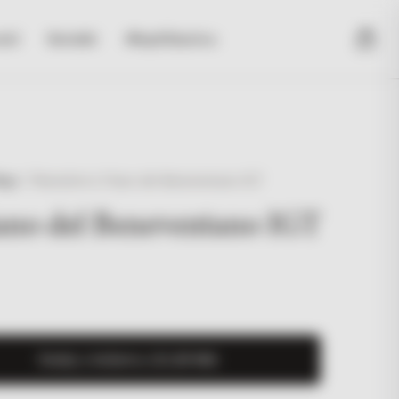
sti
Kontakt
#KupiUlaznicu
hop
/
Piantaferro Fiano del Beneventano IGT
iano del Beneventano IGT
Dodaj u košaricu (
23,00
KM
)