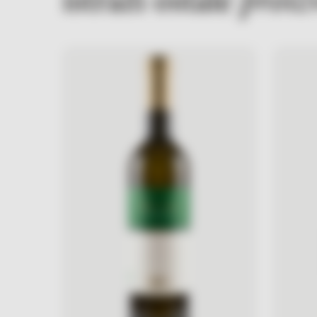
istraži ostale
proiz