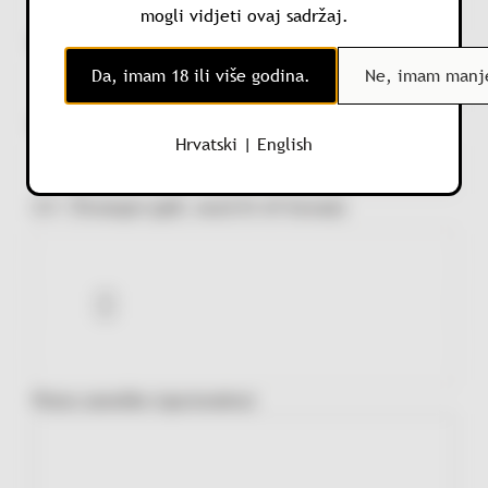
mogli vidjeti ovaj sadržaj.
Vaša email adresa
Da, imam 18 ili više godina.
Ne, imam manje
Vaš broj mobitela
Hrvatski
|
English
CV / Životopis (pdf, word ili rtf format)
Pismo zamolbe (opcionalno)