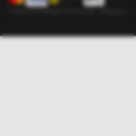
Politika privatnosti
Politika “kolačića”
© 2026 — Herzegowine