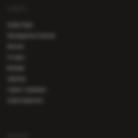
LINKOVI
Vinski Shop
Herzegowine Festival
Novosti
O nama
Kontakt
Galerija
Cijene i plaćanje
Uvjeti kupovine
KONTAKT