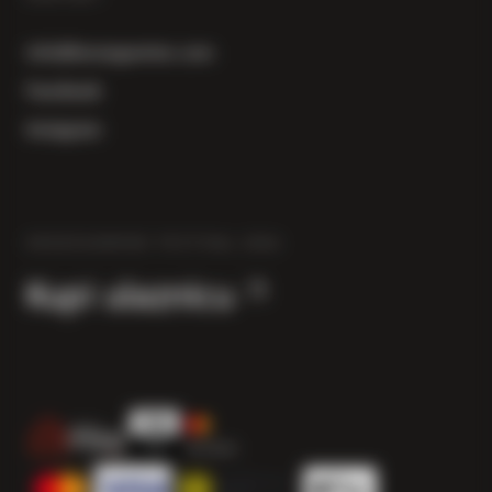
info@herzegowine.com
Facebook
Instagram
HERZEGOWINE FESTIVAL 2026
Kupi ulaznicu