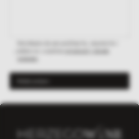
Potvrđujem da sam pročitao/la, razumio/la i
slažem se s uvjetima
privatnosti i obrade
podataka