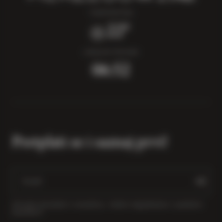
TEMPERATURA
22°
LOKALNO VRIJEME
06:52
Pretplati se i saznaj prvi!
Primajte obavijesti o novostima, vinskim događanjima i posebnim
ponudama.